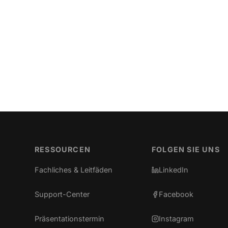
RESSOURCEN
FOLGEN SIE UNS
Fachliches & Leitfäden
LinkedIn
Support-Center
Facebook
(öffnet in neuem Tab)
Präsentationstermin
Instagram