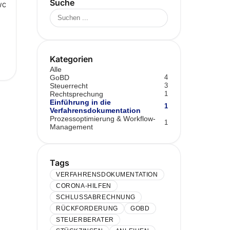
Suche
& WORKFLOW-MANAGEMENT
t.
Kategorien
Alle
GoBD
4
Steuerrecht
3
Rechtsprechung
1
Einführung in die
1
Verfahrensdokumentation
Prozessoptimierung & Workflow-
1
Management
Tags
VERFAHRENSDOKUMENTATION
CORONA-HILFEN
SCHLUSSABRECHNUNG
RÜCKFORDERUNG
GOBD
STEUERBERATER