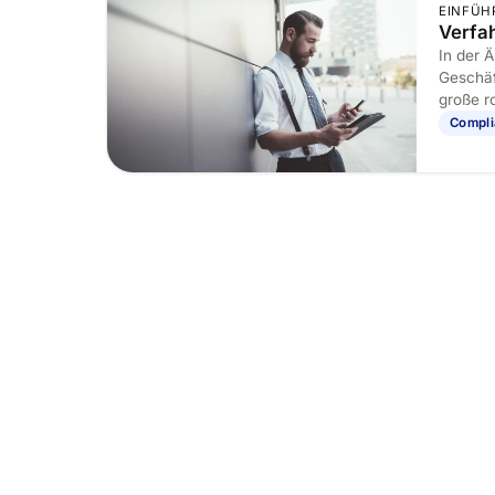
EINFÜH
Verfa
In der 
Geschäf
große r
Impleme
Compl