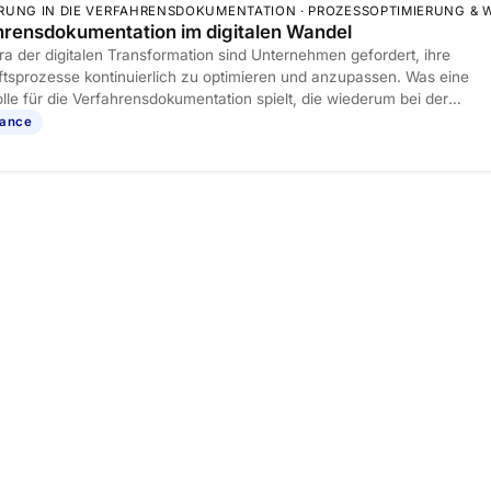
RUNG IN DIE VERFAHRENSDOKUMENTATION · PROZESSOPTIMIERUNG 
hrensdokumentation im digitalen Wandel
Ära der digitalen Transformation sind Unternehmen gefordert, ihre
tsprozesse kontinuierlich zu optimieren und anzupassen. Was eine
olle für die Verfahrensdokumentation spielt, die wiederum bei der
ntierung und dem Management digitaler Systeme eine große Stütze is
iance